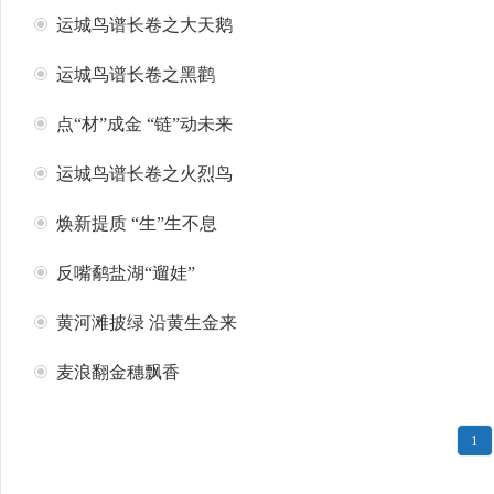
运城鸟谱长卷之大天鹅
运城鸟谱长卷之黑鹳
点“材”成金 “链”动未来
运城鸟谱长卷之火烈鸟
焕新提质 “生”生不息
反嘴鹬盐湖“遛娃”
黄河滩披绿 沿黄生金来
麦浪翻金穗飘香
1