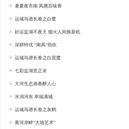
暑夏夜市闹 风携百味香
运城鸟谱长卷之白鹭
好运盐湖不夜天 烟火人间焕新机
深耕特优 “南风”劲吹
运城鸟谱长卷之白琵鹭
七彩盐湖意正浓
大河生态画卷醉人心
水润河东 幸福满城
​运城鸟谱长卷之灰鹤
黄河岸畔“大地艺术”